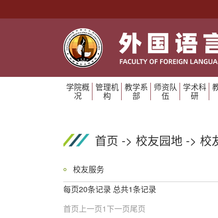
学院概
管理机
教学系
师资队
学术科
况
构
部
伍
研
首页
->
校友园地
->
校
校友服务
每页20条记录 总共1条记录
首页
上一页
1
下一页
尾页