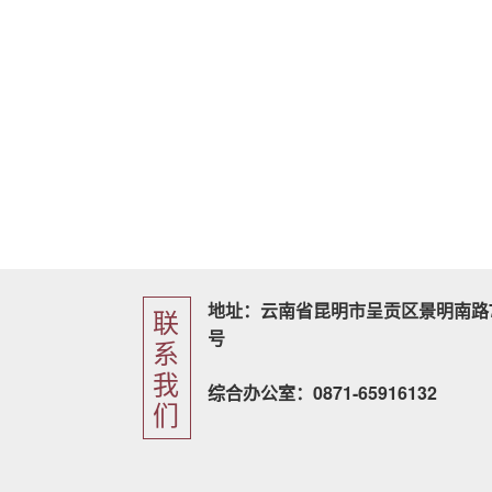
地址：云南省昆明市呈贡区景明南路7
联
号
系
我
综合办公室：0871-65916132
们