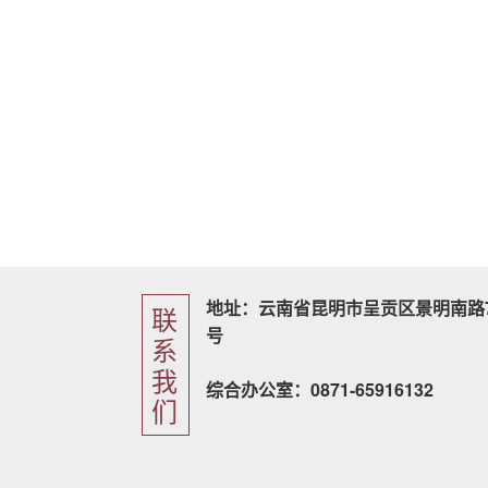
地址：云南省昆明市呈贡区景明南路7
联
号
系
我
综合办公室：0871-65916132
们