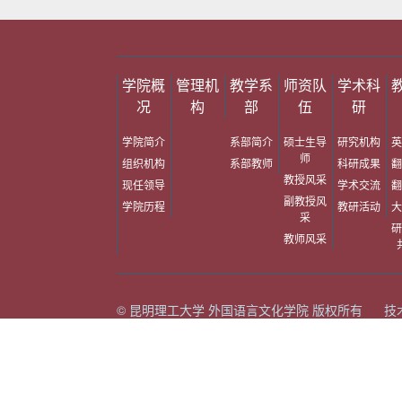
学院概
管理机
教学系
师资队
学术科
况
构
部
伍
研
学院简介
系部简介
硕士生导
研究机构
英
师
组织机构
系部教师
科研成果
翻
教授风采
现任领导
学术交流
翻
副教授风
学院历程
教研活动
大
采
研
教师风采
© 昆明理工大学 外国语言文化学院 版权所有 