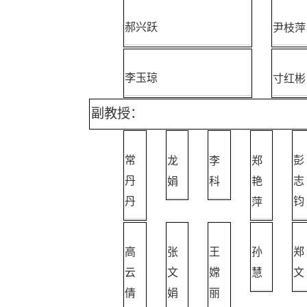
尹枝萍
郝兴跃
寸红彬
李玉琼
副教授：
龙
李
郑
常
彭
娟
科
艳
丹
志
萍
丹
钧
高
张
王
孙
郑
云
文
嫦
慧
文
倩
娟
丽