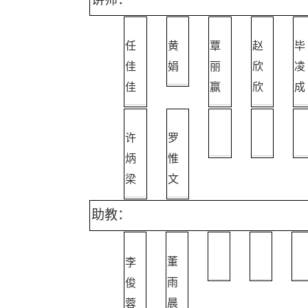
任
黄
覃
赵
毕
佳
娟
丽
欣
凌
佳
赢
欣
成
许
罗
炳
惟
梁
文
助教：
李
董
俊
雨
蓉
晨