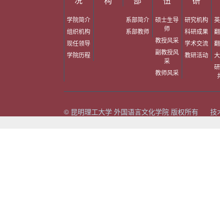
况
构
部
伍
研
学院简介
系部简介
硕士生导
研究机构
英
师
组织机构
系部教师
科研成果
翻
教授风采
现任领导
学术交流
翻
副教授风
学院历程
教研活动
大
采
研
教师风采
© 昆明理工大学 外国语言文化学院 版权所有 