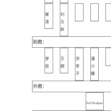
崔
刘
凌
玉
姣
助教：
罗
王
洪
潘
哲
婉
幸
小
子
媛
外教：
Neil Mcalpine