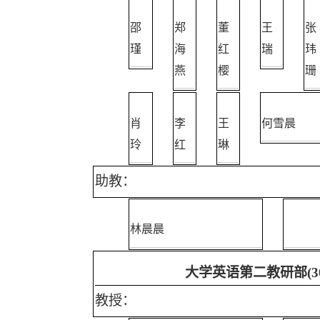
邵
郑
董
王
张
瑾
海
红
瑞
玮
燕
樱
珊
肖
李
王
何雪晨
玲
红
琳
助教：
林晨晨
大学英语第二教研部
(3
教授：