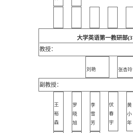
大学英语第一教研部
(3
教授：
张杏玲
刘艳
副教授：
罗
李
黄
王
伏
晓
雪
小
裕
春
旭
芳
年
森
宇