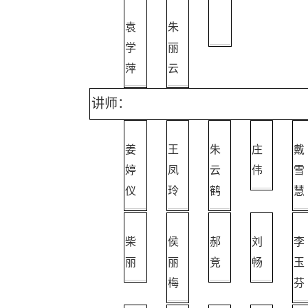
袁
朱
学
丽
萍
云
讲师：
姜
王
朱
庄
戴
婷
凤
云
伟
雪
仪
玲
鹤
慧
柴
侯
郝
刘
李
丽
丽
竞
畅
玉
梅
芬