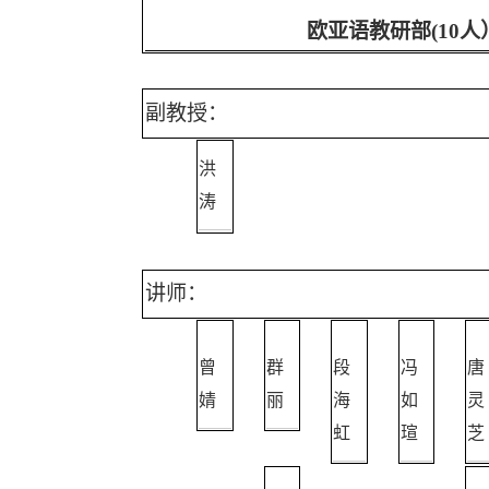
欧亚语教研部
(10
人
副教授：
洪
涛
讲师：
曾
群
段
冯
唐
婧
丽
海
如
灵
虹
瑄
芝