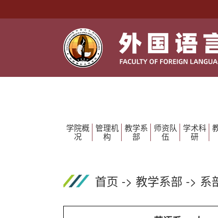
学院概
管理机
教学系
师资队
学术科
况
构
部
伍
研
首页
->
教学系部
->
系