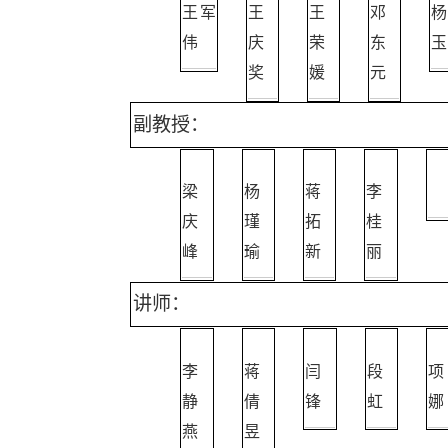
王军
王
王
邓
杨
伟
庆
荣
东
玉
奖
媛
元
副教授：
梁
杨
蒋
李
庆
瑾
拓
桂
峰
瑜
新
丽
讲师：
李
蒋
闫
段
项
静
倩
锋
虹
娜
燕
昱