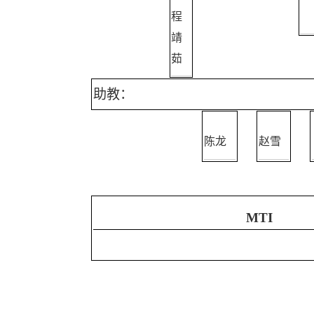
程
靖
茹
助教：
陈龙
赵雪
MTI