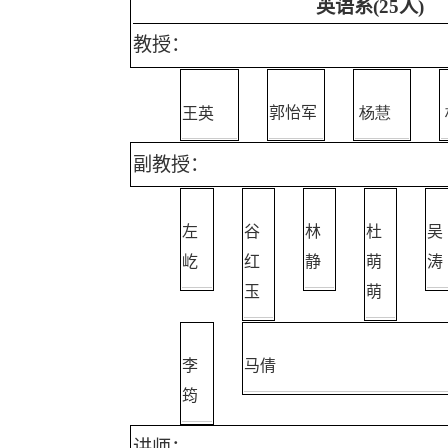
英语系
(25
人
)
教授：
王英
郭怡军
杨慧
副教授：
左
谷
林
杜
吴
屹
红
静
萌
涛
玉
萌
李
马倩
筠
讲师：