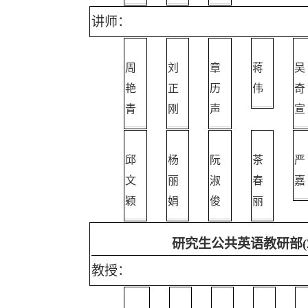
讲师：
周
刘
章
蒋
吴
艳
正
历
伟
奇
青
刚
声
宣
邱
杨
阮
茶
严
文
丽
淑
春
嘉
颖
娟
俊
丽
研究生公共英语教研部
教授：