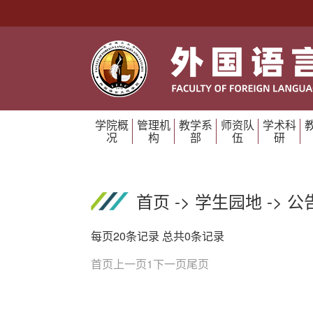
学院概
管理机
教学系
师资队
学术科
况
构
部
伍
研
首页
->
学生园地
->
公
每页20条记录 总共0条记录
首页
上一页
1
下一页
尾页