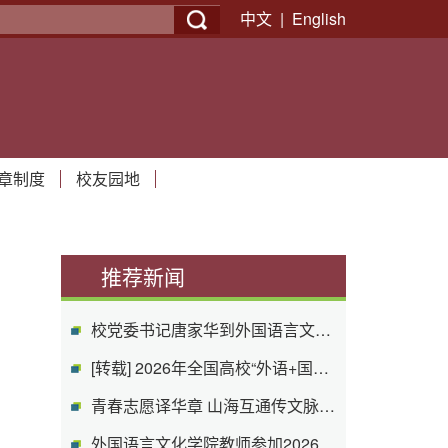
中文
|
English
040-外文学院
章制度
校友园地
推荐新闻
校党委书记唐家华到外国语言文化学院调...
[转载] 2026年全国高校“外语+国际传播...
青春志愿译华章 山海互通传文脉——外文...
外国语言文化学院教师参加2026年全国高...