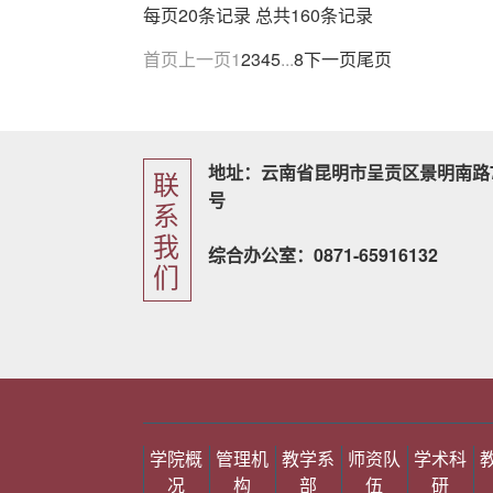
每页20条记录 总共160条记录
首页
上一页
1
2
3
4
5
...
8
下一页
尾页
地址：云南省昆明市呈贡区景明南路7
联
号
系
我
综合办公室：0871-65916132
们
学院概
管理机
教学系
师资队
学术科
况
构
部
伍
研