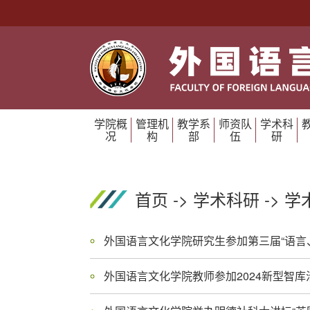
学院概
管理机
教学系
师资队
学术科
况
构
部
伍
研
首页
->
学术科研
->
学