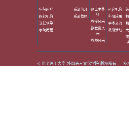
学院简介
系部简介
硕士生导
研究机构
英
师
组织机构
系部教师
科研成果
翻
教授风采
现任领导
学术交流
翻
副教授风
学院历程
教研活动
大
采
研
教师风采
© 昆明理工大学 外国语言文化学院 版权所有 