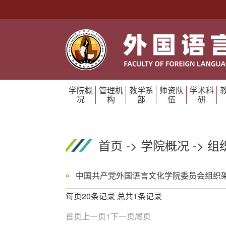
学院概
管理机
教学系
师资队
学术科
况
构
部
伍
研
首页
->
学院概况
->
组
每页20条记录 总共1条记录
首页
上一页
1
下一页
尾页