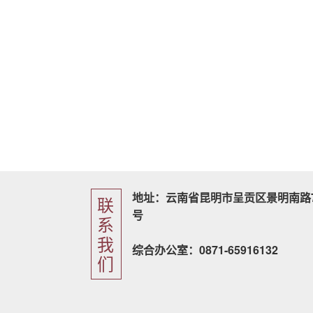
地址：云南省昆明市呈贡区景明南路7
联
号
系
我
综合办公室：0871-65916132
们