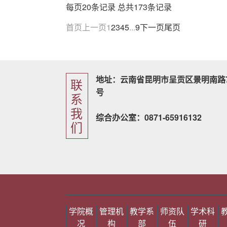
每页20条记录 总共173条记录
首页
上一页
1
2
3
4
5
...
9
下一页
尾页
地址：云南省昆明市呈贡区景明南路7
联
号
系
我
综合办公室：0871-65916132
们
学院概
管理机
教学系
师资队
学术科
况
构
部
伍
研