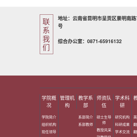
地址：云南省昆明市呈贡区景明南路7
联
号
系
我
综合办公室：0871-65916132
们
学院概
管理机
教学系
师资队
学术科
况
构
部
伍
研
学院简介
系部简介
硕士生导
研究机构
英
师
组织机构
系部教师
科研成果
翻
教授风采
现任领导
学术交流
翻