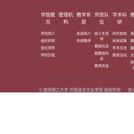
学院概
管理机
教学系
师资队
学术科
况
构
部
伍
研
学院简介
系部简介
硕士生导
研究机构
英
师
组织机构
系部教师
科研成果
翻
教授风采
现任领导
学术交流
翻
副教授风
学院历程
教研活动
大
采
研
教师风采
© 昆明理工大学 外国语言文化学院 版权所有 