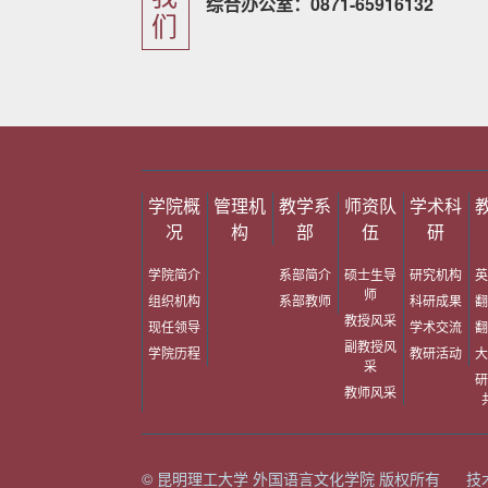
综合办公室：0871-65916132
们
学院概
管理机
教学系
师资队
学术科
况
构
部
伍
研
学院简介
系部简介
硕士生导
研究机构
英
师
组织机构
系部教师
科研成果
翻
教授风采
现任领导
学术交流
翻
副教授风
学院历程
教研活动
大
采
研
教师风采
© 昆明理工大学 外国语言文化学院 版权所有 