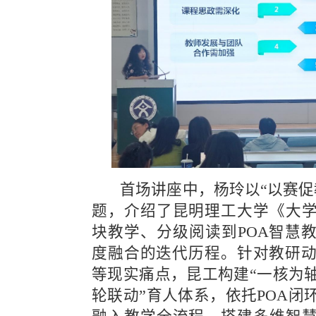
  首场讲座中，杨玲以“以赛促教，以研提质”为
题，介绍了昆明理工大学《
大
块教学、分级阅读到
POA
智慧
度融合的迭代历程。针对教研
等现实痛点，昆工构建“一核为
轮联动”育人体系，依托
POA
闭