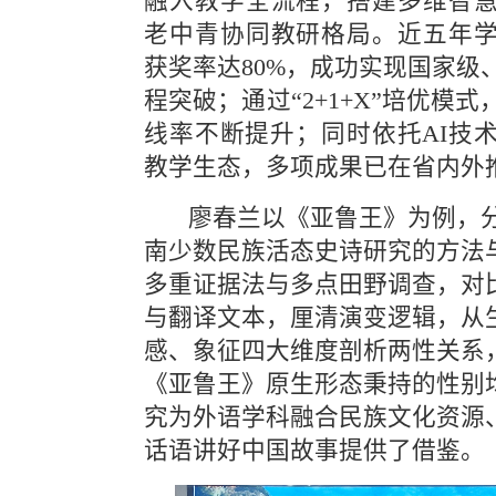
融入教学全流程，搭建多维智
老中青协同教研格局。近五年
获奖率达
80%
，成功实现国家级
程突破；通过
“2+1+X”
培优模式
线率不断提升
；同时依托
AI
技
教学生态，多项成果已在省内外
  廖春兰以《亚鲁王》为例，分享了自己关于西
南少数民族活态史诗研究的方法
多重证据法与多点田野调查，对
与
翻译文本，
厘
清演变逻辑，
从
感、象征四大维度剖析两性关系
《亚鲁王》原生形态秉持的性别
究
为外语学科融合民族文化资源
话语讲好中国故事提供了借鉴。