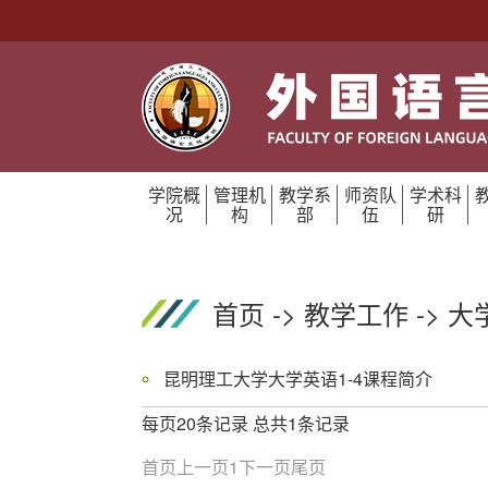
学院概
管理机
教学系
师资队
学术科
况
构
部
伍
研
首页
->
教学工作
->
大
昆明理工大学大学英语1-4课程简介
每页20条记录 总共1条记录
首页
上一页
1
下一页
尾页