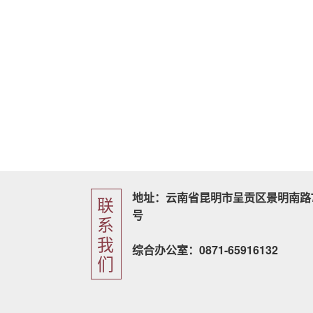
地址：云南省昆明市呈贡区景明南路7
联
号
系
我
综合办公室：0871-65916132
们