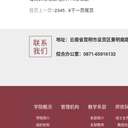
首页
上一页
1
2
3
4
5
...
9
下一页
尾页
地址：云南省昆明市呈贡区景明南路
联系
我们
综合办公室：0871-65916132
学院概况
管理机构
教学系部
师资
学院简介
系部简介
硕士生
组织机构
系部教师
教授风