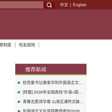
中文
|
English
040-外文学院
章制度
校友园地
推荐新闻
校党委书记唐家华到外国语言文化学院调...
[转载] 2026年全国高校“外语+国际传播...
青春志愿译华章 山海互通传文脉——外文...
外国语言文化学院教师参加2026年全国高...