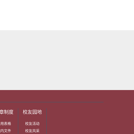
章制度
校友园地
常用表格
校友活动
院内文件
校友风采