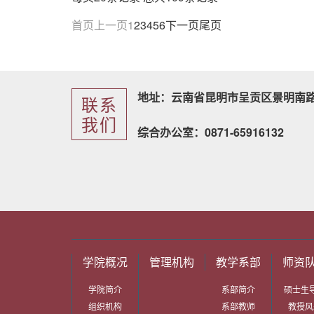
首页
上一页
1
2
3
4
5
6
下一页
尾页
地址：云南省昆明市呈贡区景明南路
联系
我们
综合办公室：0871-65916132
学院概况
管理机构
教学系部
师资
学院简介
系部简介
硕士生
组织机构
系部教师
教授风