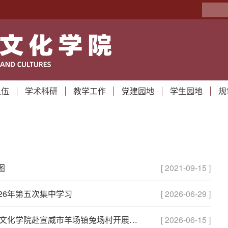
队伍
学术科研
教学工作
党建园地
学生园地
规
图
[ 2021-09-15 ]
26年第五次集中学习
[ 2026-06-29 ]
外语学子助乡村 英语启蒙润童心——外国语言文化学院赴宣威市羊场镇兔场村开展活动
[ 2026-06-15 ]