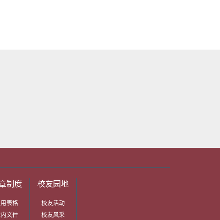
章制度
校友园地
常用表格
校友活动
院内文件
校友风采