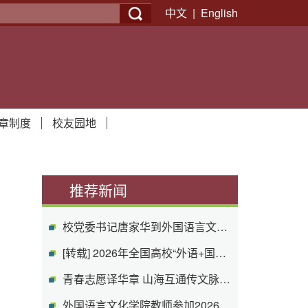
中文
|
English
040-外文学院
章制度
校友园地
推荐新闻
校党委书记唐家华到外国语言文化学院调...
[转载] 2026年全国高校“外语+国际传播...
青春志愿译华章 山海互通传文脉——外文...
外国语言文化学院教师参加2026年全国高...