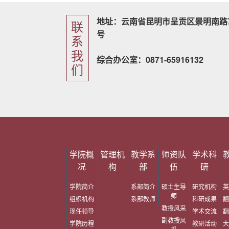
地址：云南省昆明市呈贡区景明南路7
联
号
系
我
综合办公室：0871-65916132
们
学院概
管理机
教学系
师资队
学术科
况
构
部
伍
研
学院简介
系部简介
硕士生导
研究机构
英
师
组织机构
系部教师
科研成果
翻
教授风采
现任领导
学术交流
翻
副教授风
学院历程
教研活动
大